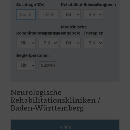
Suchbegriff
Ort
Rehabilitationsmaßnahmen
Erkrankungen
Medizinische
Rehabiltationsphasen
Kostenträger
Angebote
Therapien
Begleitpersonen
Neurologische
Rehabilitationskliniken /
Baden-Württemberg
Klinik