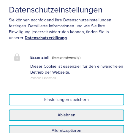
Parkinson-Klinik Wolfach
Datenschutzeinstellungen
Kreuzberstr. 12-24
77709 Wolfach
Sie können nachfolgend Ihre Datenschutzeinstellungen
festlegen.
Detaillierte Informationen und wie Sie Ihre
Einwilligung jederzeit widerrufen können, finden Sie in
unserer
Datenschutzerklärung
.
Essenziell
(immer notwendig)
Dieser Cookie ist essenziell für den einwandfreien
Münsterklinik Zwiefalten
Betrieb der Webseite.
Hauptstr. 9
Zweck
:
Essenziell
88529 Zwiefalten
Einstellungen speichern
Neue Adresse anlegen
Ablehnen
Alle akzeptieren
Datenschutz
Impressum