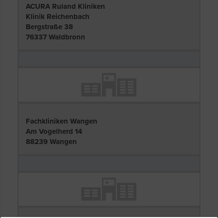
ACURA Ruland Kliniken
Klinik Reichenbach
Bergstraße 38
76337 Waldbronn
Fachkliniken Wangen
Am Vogelherd 14
88239 Wangen