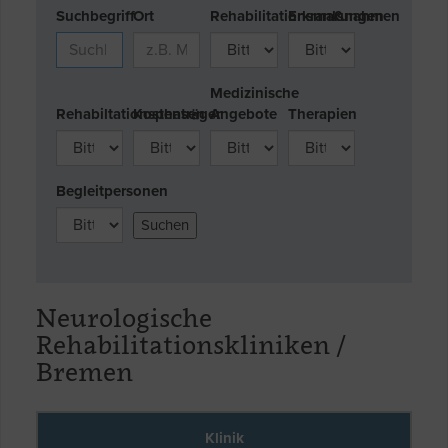
Suchbegriff
Ort
Rehabilitationsmaßnahmen
Erkrankungen
Medizinische
Rehabiltationsphasen
Kostenträger
Angebote
Therapien
Begleitpersonen
Neurologische
Rehabilitationskliniken /
Bremen
Klinik