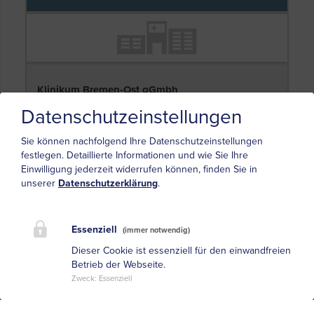
Klinikum Bremen-Ost gGmbh
Züricher Str. 40
Datenschutzeinstellungen
28325 Bremen
Sie können nachfolgend Ihre Datenschutzeinstellungen
festlegen.
Detaillierte Informationen und wie Sie Ihre
Einwilligung jederzeit widerrufen können, finden Sie in
unserer
Datenschutzerklärung
.
Essenziell
(immer notwendig)
Neurologisches Rehabilitationszentrum
Dieser Cookie ist essenziell für den einwandfreien
Friedehorst gGmbh
Betrieb der Webseite.
Rotdornallee 64
Zweck
:
Essenziell
28717 Bremen