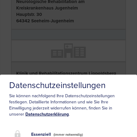
Neurologische Rehabilitation am
Kreiskrankenhaus Jugenheim
Hauptstr. 30
64342 Seeheim-Jugenheim
Klinik und Rehabilitationszentrum Lippoldsberg
Birkenallee 1
Datenschutzeinstellungen
37194 Wahlsburg
Sie können nachfolgend Ihre Datenschutzeinstellungen
festlegen.
Detaillierte Informationen und wie Sie Ihre
Einwilligung jederzeit widerrufen können, finden Sie in
unserer
Datenschutzerklärung
.
Essenziell
(immer notwendig)