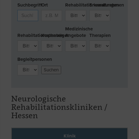
Suchbegriff
Ort
Rehabilitationsmaßnahmen
Erkrankungen
Medizinische
Rehabiltationsphasen
Kostenträger
Angebote
Therapien
Begleitpersonen
Neurologische
Rehabilitationskliniken /
Hessen
Klinik