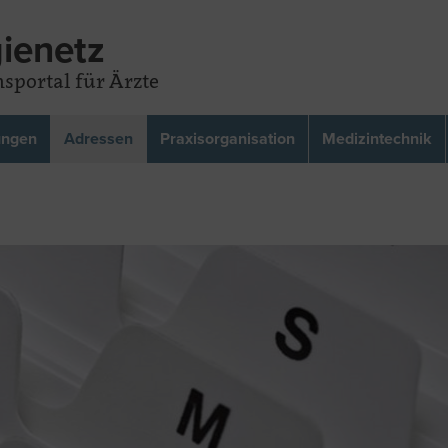
ienetz
sportal für Ärzte
ungen
Adressen
Praxisorganisation
Medizintechnik