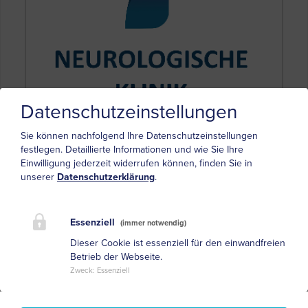
Datenschutzeinstellungen
Sie können nachfolgend Ihre Datenschutzeinstellungen
Beispielklinik für Neurologie
festlegen.
Detaillierte Informationen und wie Sie Ihre
Einwilligung jederzeit widerrufen können, finden Sie in
Parkinsonstraße 1
unserer
Datenschutzerklärung
.
98765 Neurologenstadt
Chefärztin Prof. Dr. Josephine Babinski
Tel.: 0815/xxx
Essenziell
(immer notwendig)
Fax: 0815/xxxx
Dieser Cookie ist essenziell für den einwandfreien
kontakt(at)neurologienetz.de
Betrieb der Webseite.
Zweck
:
Essenziell
Beispielklinik für Neurologie