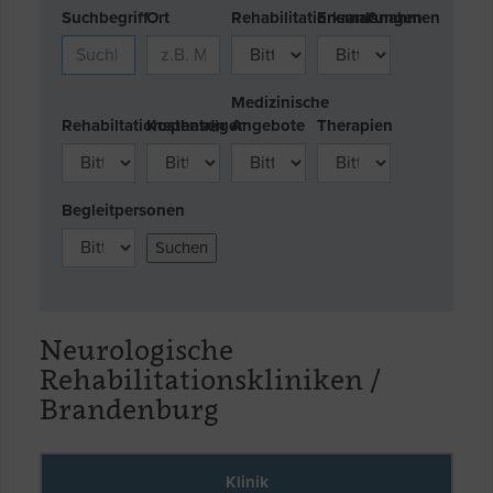
Suchbegriff
Ort
Rehabilitationsmaßnahmen
Erkrankungen
Medizinische
Rehabiltationsphasen
Kostenträger
Angebote
Therapien
Begleitpersonen
Neurologische
Rehabilitationskliniken /
Brandenburg
Klinik