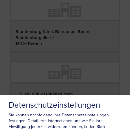
Brandenburg Klinik Bernau bei Berlin
Brandenburgallee 1
16321 Bernau
HELIOS Klinik Hohenstücken
Brahmsstr. 38
Datenschutzeinstellungen
14772 Brandenburg
Sie können nachfolgend Ihre Datenschutzeinstellungen
festlegen.
Detaillierte Informationen und wie Sie Ihre
Einwilligung jederzeit widerrufen können, finden Sie in