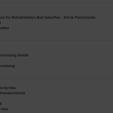
m für Rehabilitation Bad Salzuflen - Klinik Flachsheide
1
uflen
Wünnenberg GmbH
nnenberg
dburg-Hau
öhrenbachklinik
8
g-Hau