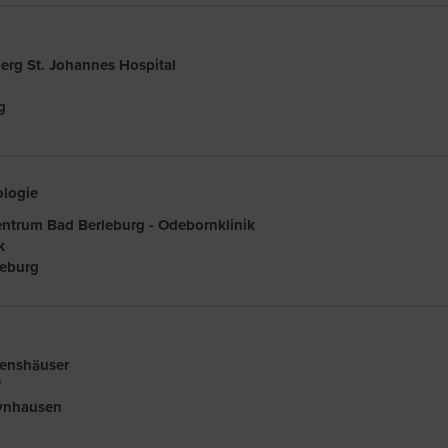
erg St. Johannes Hospital
g
ologie
ntrum Bad Berleburg - Odebornklinik
k
leburg
denshäuser
7
ynhausen