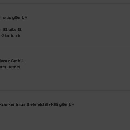
enhaus gGmbH
h-Straße 18
h Gladbach
Mara gGmbH,
rum Bethel
d
 Krankenhaus Bielefeld (EvKB) gGmbH
d