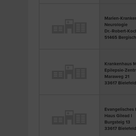
Marien-Krank
Neurologie
Dr.-Robert-Koc
51465 Bergisc
Krankenhaus 
Epilepsie-Zent
Maraweg 21
33617 Bielefel
Evangelisches
Haus Gilead I
Burgsteig 13
33617 Bielefel