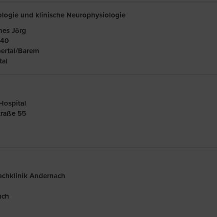
rologie und klinische Neurophysiologie
nes Jörg
 40
ertal/Barem
al
Hospital
traße 55
achklinik Andernach
ach