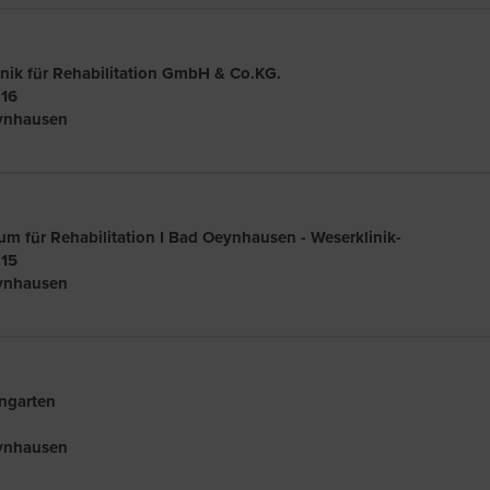
ik für Rehabilitation GmbH & Co.KG.
16
ynhausen
m für Rehabilitation I Bad Oeynhausen - Weserklinik-
15
ynhausen
ngarten
ynhausen