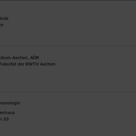
linik
ch
inikum Aachen, AÖR
 Fakultät der RWTH Aachen
Neurologie
kenhaus
n 33