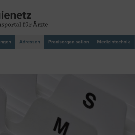
ienetz
sportal für Ärzte
ungen
Adressen
Praxisorganisation
Medizintechnik