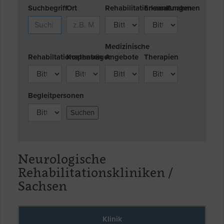
Suchbegriff
Ort
Rehabilitationsmaßnahmen
Erkrankungen
Medizinische
Rehabiltationsphasen
Kostenträger
Angebote
Therapien
Begleitpersonen
Neurologische
Rehabilitationskliniken /
Sachsen
Klinik