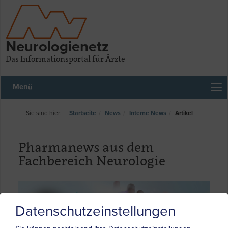
Neurologienetz
Das Informationsportal für Ärzte
Menü
Startseite
News
Interne News
Artikel
Pharmanews aus dem
Fachbereich Neurologie
Datenschutzeinstellungen