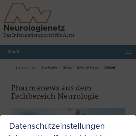
Neurologienetz
Das Informationsportal für Ärzte
Menü
Startseite
News
Interne News
Artikel
Pharmanews aus dem
Fachbereich Neurologie
Datenschutzeinstellungen