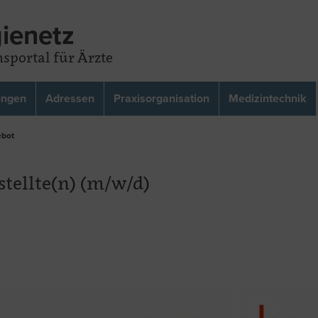
ienetz
sportal für Ärzte
ungen
Adressen
Praxisorganisation
Medizintechnik
ebot
tellte(n) (m/w/d)