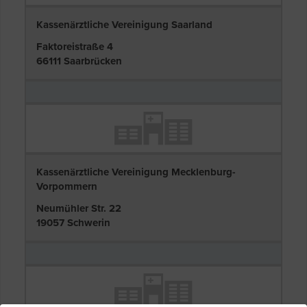
Kassenärztliche Vereinigung Saarland
Faktoreistraße 4
66111 Saarbrücken
Kassenärztliche Vereinigung Mecklenburg-
Vorpommern
Neumühler Str. 22
19057 Schwerin