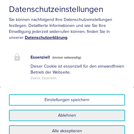
Datenschutzeinstellungen
Kassenärztliche Vereinigung Baden-Württemberg
Sie können nachfolgend Ihre Datenschutzeinstellungen
Albstadtweg 11
festlegen.
Detaillierte Informationen und wie Sie Ihre
70567 Stuttgart
Einwilligung jederzeit widerrufen können, finden Sie in
unserer
Datenschutzerklärung
.
Essenziell
(immer notwendig)
Dieser Cookie ist essenziell für den einwandfreien
Betrieb der Webseite.
Kassenärztliche Vereinigung Thüringen
Zweck
:
Essenziell
Zum Hospitalgraben 8
99425 Weimar
Einstellungen speichern
Ablehnen
Alle akzeptieren
Datenschutz
Impressum