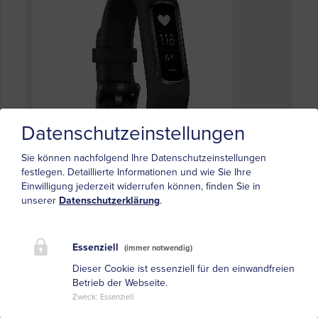
Datenschutzeinstellungen
Sie können nachfolgend Ihre Datenschutzeinstellungen
festlegen.
Detaillierte Informationen und wie Sie Ihre
Einwilligung jederzeit widerrufen können, finden Sie in
unserer
Datenschutzerklärung
.
Letzte Beiträge
Roche erhält CE-Kennzeichnung für neuen
Essenziell
(immer notwendig)
Bluttest zum Nachweis der…
Dieser Cookie ist essenziell für den einwandfreien
EEG- und EMG-Systeme im Leasing: Bis zu 5 Jahre
Betrieb der Webseite.
Garantie für…
Zweck
:
Essenziell
C-Brace Interim - ottobock
Online-Fortbildungsreihe EEG "Epilepsiesyndrome