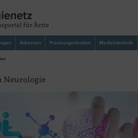
ienetz
sportal für Ärzte
ungen
Adressen
Praxisorganisation
Medizintechnik
ikel
h Neurologie