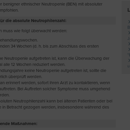
gter benigner ethnischer Neutropenie (BEN) mit absoluter
L
empfohlen.
r die absolute Neutrophilenzahl:
B
en muss wie folgt überwacht werden:
J
 Behandlungswochen.
enden 34 Wochen (d. h. bis zum Abschluss des ersten
"
e Neutropenie aufgetreten ist, kann die Überwachung der
l alle 12 Wochen reduziert werden.
u
ungsjahre keine Neutropenie aufgetreten ist, sollte die
rlich überprüft werden.
ran erinnert werden, sofort ihren Arzt zu kontaktieren, wenn
auftreten. Bei Auftreten solcher Symptome muss umgehend
rden.
uten Neutrophilenzahl kann bei älteren Patienten oder bei
ure in Betracht gezogen werden, insbesondere während des
eifende Maßnahmen: