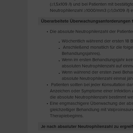
(≥1,5x109 /l) und bei Patienten mit bestäti
Neutrophilenzahl ≥1000/mm3 (≥1,0x109 /l) 
Überarbeitete Überwachungsanforderungen fü
Die absolute Neutrophilenzahl der Patient
Wöchentlich während der ersten 18
Anschließend monatlich für die folg
Behandlungsjahres).
Wenn im ersten Behandlungsjahr kein
absoluten Neutrophilenzahl auf einma
Wenn während der ersten zwei Behandl
absolute Neutrophilenzahl einmal jäh
Patienten sollten bei jeder Konsultation da
Anzeichen oder Symptome einer Infektion 
die absolute Neutrophilenzahl bestimmt we
Eine engmaschigere Überwachung der absol
gleichzeitiger Behandlung mit Valproinsä
Therapiebeginns.
Je nach absoluter Neutrophilenzahl zu ergr