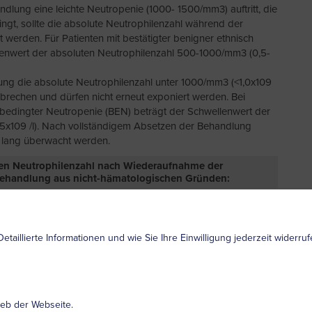
dlung eine leichte Neutropenie (1000- 1500/mm3) auftritt, die
lingt, sollte die absolute Neutrophilenzahl während der
erden. Für Patienten mit bestätigter benigner ethnisch
lenwert der absoluten Neutrophilenzahl 500-1000/mm3 (0,5-
ung die absolute Neutrophilenzahl unter 1000/mm3 (<1,0x109
abbrechen und dürfen nicht erneut exponiert werden. Bei
h bedingter Neutropenie (BEN) beträgt der Schwellenwert der
5x109 /l). Nach vollständigem Absetzen der Behandlung
n lang überwacht werden.
en Neutrophilenzahl nach Wiederaufnahme der
Behandlung aus nicht-hämatologischen Gründen:
ohne Neutropenie können unabhängig von der Dauer der
schema fortsetzen.
oder einer kürzeren Behandlungsdauer (>18 Wochen - 2 Jahre)
Detaillierte Informationen und wie Sie Ihre Einwilligung jederzeit widerr
ber weniger als 4 Wochen engmaschig 6 Wochen lang
 von ≥4 Wochen sollte bei diesen Patienten die Dosis erneut
en wöchentlicher Überwachung (die vollständigen
en Fachinformation).
ieb der Webseite.