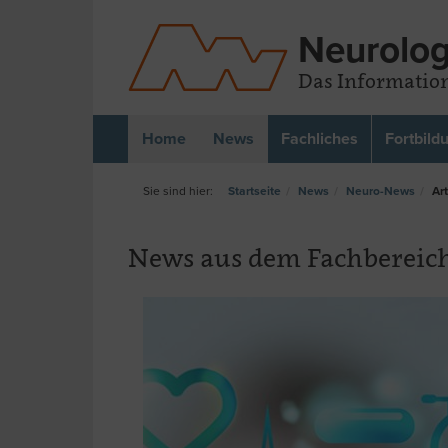
Neurolog
Das Information
Home
News
Fachliches
Fortbild
Startseite
News
Neuro-News
Art
News aus dem Fachbereic