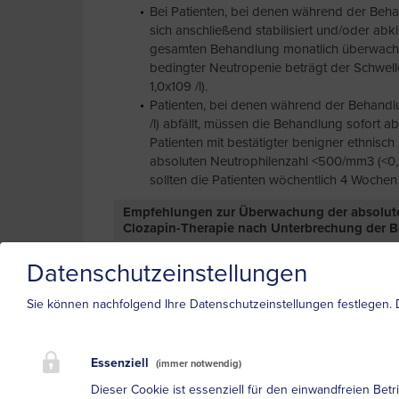
Bei Patienten, bei denen während der Behan
sich anschließend stabilisiert und/oder abk
gesamten Behandlung monatlich überwacht w
bedingter Neutropenie beträgt der Schwel
1,0x109 /l).
Patienten, bei denen während der Behandl
/l) abfällt, müssen die Behandlung sofort 
Patienten mit bestätigter benigner ethnisc
absoluten Neutrophilenzahl <500/mm3 (<0,
sollten die Patienten wöchentlich 4 Woche
Empfehlungen zur Überwachung der absolut
Clozapin-Therapie nach Unterbrechung der 
Stabile Patienten (≥2 Jahre Behandlung) 
Datenschutzeinstellungen
Unterbrechung ihr vorheriges Behandlungs
Patienten mit einer früheren Neutropenie 
Sie können nachfolgend Ihre Datenschutzeinstellungen festlegen.
müssen nach Unterbrechungen ≥3 Tage, a
überwacht werden. Bei einer Unterbrechung
eingestellt werden beginnend mit 18 Woch
Essenziell
(immer notwendig)
Empfehlungen finden Sie in der aktualisiert
Dieser Cookie ist essenziell für den einwandfreien Betr