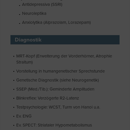
Antidepressiva (SSRI)
Neuroleptika
Anxiolytika (Alprazolam, Lorazepam)
Diagnostik
MRT-Kopf (Erweiterung der Vorderhörner, Atrophie
Straitum)
Vorstellung in humangenetischer Sprechstunde
Genetische Diagnostik (siehe Neurogenetik)
SSEP (Med./Tib.): Geminderte Amplituden
Blinkreflex: Verzögerte R2-Latenz
Testpsychologie: WCST, Turm von Hanoi u.a.
Ev. ENG
Ev. SPECT: Striataler Hypometabolismus