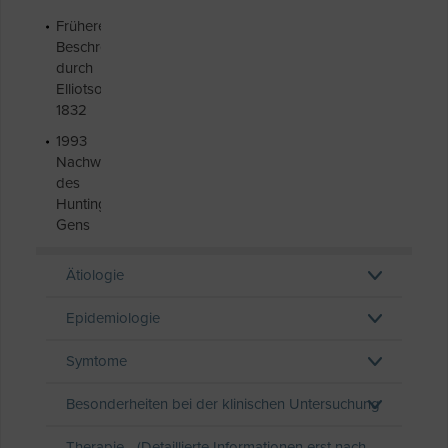
Frühere
Beschreibungen
durch
Elliotson
1832
1993
Nachweis
des
Huntingtin-
Gens
Ätiologie
Epidemiologie
Symtome
Besonderheiten bei der klinischen Untersuchung
Therapie - (Detaillierte Informationen erst nach