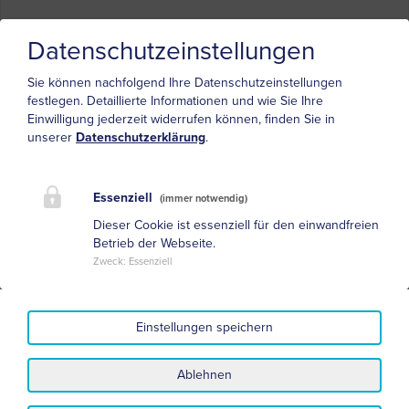
Verlauf
Datenschutzeinstellungen
Sie können nachfolgend Ihre Datenschutzeinstellungen
Initial häufig psychische Veränderungen mit leichten
festlegen.
Detaillierte Informationen und wie Sie Ihre
Bewegungsstörungen
Einwilligung jederzeit widerrufen können, finden Sie in
unserer
Datenschutzerklärung
.
Im Verlauf Zunahme der Bewegungsstörung und
Hinzutreten der Demenz
Progredienter Verlauf mit letalem Ausgang
Essenziell
(immer notwendig)
Erkrankungsdauer 10-25 Jahre
Dieser Cookie ist essenziell für den einwandfreien
Betrieb der Webseite.
Zweck
:
Essenziell
Differentialdiagnose
Spinocerebelläre Ataxie (Typ 17), Choreo-
Einstellungen speichern
Akanthozytose, Dystonien, Dementielle Erkrankungen
Ablehnen