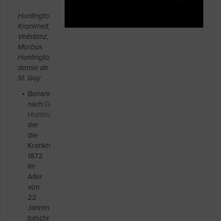
Huntington-
Krankheit,
Veitstanz,
Morbus
Huntington,
danse de
St. Guy
Benannt
nach
George
Huntington
,
der
die
Krankheit
1872
im
Alter
von
22
Jahren
beschrieb