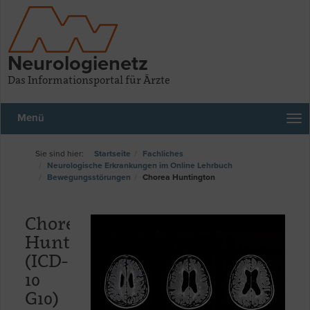
Neurologienetz
Das Informationsportal für Ärzte
Menü
Startseite
Fachliches
Neurologische Erkrankungen im Online Lehrbuch
Bewegungsstörungen
Chorea Huntington
Chorea
Huntington
(ICD-
10
G10)