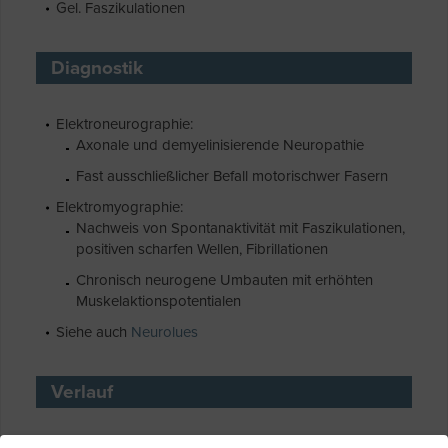
Gel. Faszikulationen
Diagnostik
Elektroneurographie:
Axonale und demyelinisierende Neuropathie
Fast ausschließlicher Befall motorischwer Fasern
Elektromyographie:
Nachweis von Spontanaktivität mit Faszikulationen,
positiven scharfen Wellen, Fibrillationen
Chronisch neurogene Umbauten mit erhöhten
Muskelaktionspotentialen
Siehe auch
Neurolues
Verlauf