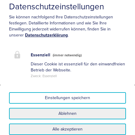
Rückbildung bei früher Therapie möglich
Datenschutzeinstellungen
Sie können nachfolgend Ihre Datenschutzeinstellungen
Differentialdiagnosen
festlegen.
Detaillierte Informationen und wie Sie Ihre
Einwilligung jederzeit widerrufen können, finden Sie in
Loge de guyon
,
Sulcus ulnaris Syndrom
, proximale
unserer
Datenschutzerklärung
.
Ulnarisschädigung in der Axilla oder am Oberarm,
C8-
Radikulopathie
, untere Armplexusparese,
Amyotrophe
Lateralsklerose
, Multifokal motorische Neuropathie,
Essenziell
(immer notwendig)
spinale Muskelatrophien, Syringomyelie,
syphilitische
Dieser Cookie ist essenziell für den einwandfreien
Amyotrophie
Betrieb der Webseite.
Zweck
:
Essenziell
Weiterführende Literatur
Einstellungen speichern
Neurosyphilis, VCH 1987, Hilmar Prange
Ablehnen
Alle akzeptieren
Datenschutz
Impressum