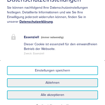
2007
Sie können nachfolgend Ihre Datenschutzeinstellungen
Bischoff C., Schulte-Mattler W.J., Conrad B.: <link
festlegen.
Detaillierte Informationen und wie Sie Ihre
medien literatur-dvds buecher elektrophysiologie>Das
Einwilligung jederzeit widerrufen können, finden Sie in
EMG-Buch, Thieme-Verlag 2005
unserer
Datenschutzerklärung
.
Fachartikel
Elektrophysiologische Diagnostik der
Essenziell
(immer notwendig)
Engpassyndrome der oberen Extremität, T. D.
Dieser Cookie ist essenziell für den einwandfreien
Waberski, H. Buchner, Klin Neurophysiol 2007; 38(4):
Betrieb der Webseite.
222-235
Zweck
:
Essenziell
Agnew, D. H. (1863) : Bursal Tumour Producing Loss of
Power of the Forearm. Transactions of the Pathological
Society of Philadelphia, America,z Journal of the
Einstellungen speichern
Medical Sciences, 46, 404.
Ablehnen
Alle akzeptieren
Datenschutz
Impressum