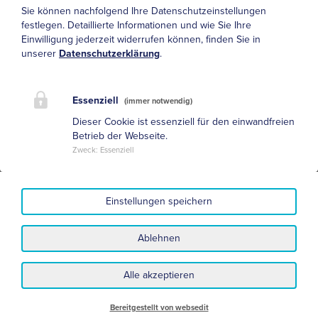
Gabapentin
Sie können nachfolgend Ihre Datenschutzeinstellungen
festlegen.
Detaillierte Informationen und wie Sie Ihre
Pregabalin
Einwilligung jederzeit widerrufen können, finden Sie in
unserer
Datenschutzerklärung
.
Tolperison
Diltiazem
Essenziell
(immer notwendig)
Differenzialdiagnose
Dieser Cookie ist essenziell für den einwandfreien
Betrieb der Webseite.
Zweck
:
Essenziell
Crampus-Faszikulations-Syndrom, Myotonien,
Myopathien, Tetanus, Stiff-Person Syndrom,
Intoxikation (Strychnin)
Einstellungen speichern
Siehe auch "Ursachen"
Ablehnen
Alle akzeptieren
Datenschutz
Impressum
Nutzungsbedingungen und Haftungsausschluss
Sitemap
Bereitgestellt von websedit