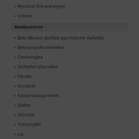
Myotone Erkrankungen
Urämie
Medikamente
Beta-Blocker (partiell agonistische Aktivität)
Betasympathomimetika
Cholinergika
(Schleifen-)Diuretika
Fibrate
Isoniazid
Kalziumantagonisten
Statine
Steroide
Theophyllin
u.a.