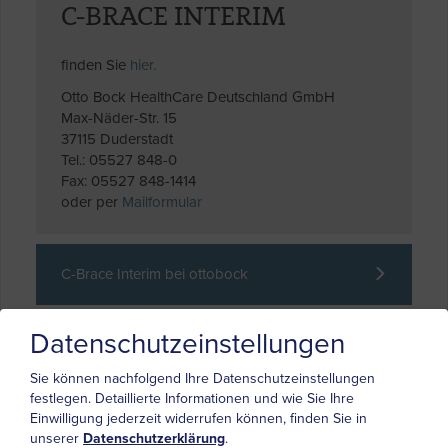
C-BRACE INTERIM
finden Sie
hier.
Otto Bock HealthCare Deutschland GmbH
Max-Näder-Str. 15
37115 Duderstadt
Tel.: 05527 848-0
Fax: 05527 848-1414
oder per
Mailformular
C-Brace Interim bei ottobock
Datenschutzeinstellungen
C-Brace Interim Produktbroschüre
Sie können nachfolgend Ihre Datenschutzeinstellungen
festlegen.
Detaillierte Informationen und wie Sie Ihre
C-Brace Tagebuch
Einwilligung jederzeit widerrufen können, finden Sie in
unserer
Datenschutzerklärung
.