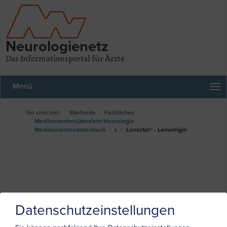
Neurologienetz
Das Informationsportal für Ärzte
Menü
Startseite
Fachliches
Medikamentenübersicht Neurologie
Medikamentendatenbank
L
Lamictal® - Lamotrigin
Datenschutzeinstellungen