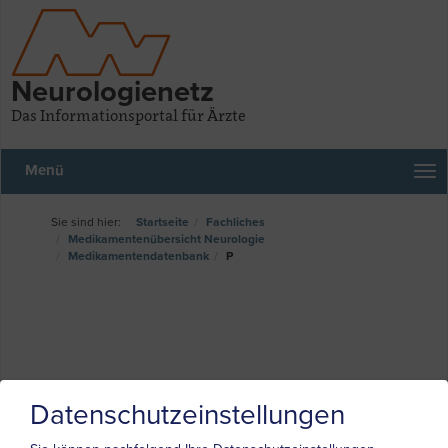
Neurologienetz
Das Informationsportal für Ärzte
Menü
Startseite
Fachliches
Medikamentenübersicht Neurologie
Medikamentendatenbank
P
Datenschutzeinstellungen