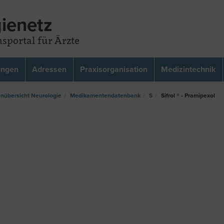
ienetz
sportal für Ärzte
ungen
Adressen
Praxisorganisation
Medizintechnik
übersicht Neurologie
Medikamentendatenbank
S
Sifrol ® - Pramipexol