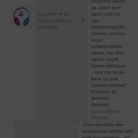
vorschnell davon
ab. Dabei kann
Leqembi®▼ bei
Sport nicht nur
früher Alzheimer-
das
Krankheit
Selbstwertgefühl
stärken, sondern
sogar
anfallsprotektiv
wirken. Wer Mut
macht, schafft
zudem Vertrauen
– und das ist die
Basis für gute
Zusammenarbeit."
Professor Dr.
Bernhard
Steinhoff
Zum Epliepsie
Podcast
„Etwa die Hälfte aller
epileptischen Anfälle wird
nicht dokumentiert – ein