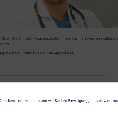
 Ober-, Fach-, oder Assistenzärzte/-inneninformiert werden wollen ode
ragen.
uppe werden Ihnen kosstenfrei zugeschickt.
Detaillierte Informationen und wie Sie Ihre Einwilligung jederzeit widerr