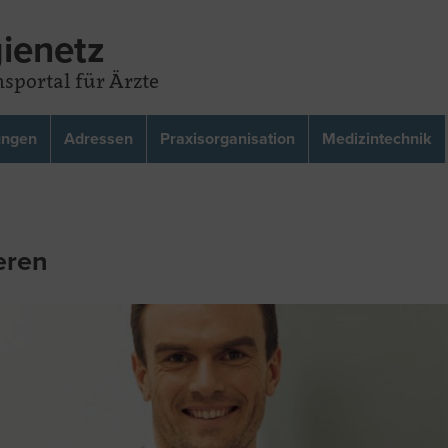
ienetz
sportal für Ärzte
ungen
Adressen
Praxisorganisation
Medizintechnik
eren