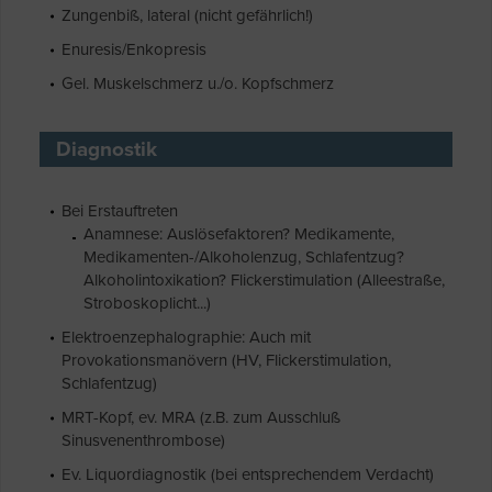
Zungenbiß, lateral (nicht gefährlich!)
Enuresis/Enkopresis
Gel. Muskelschmerz u./o. Kopfschmerz
Diagnostik
Bei Erstauftreten
Anamnese: Auslösefaktoren? Medikamente,
Medikamenten-/Alkoholenzug, Schlafentzug?
Alkoholintoxikation? Flickerstimulation (Alleestraße,
Stroboskoplicht...)
Elektroenzephalographie: Auch mit
Provokationsmanövern (HV, Flickerstimulation,
Schlafentzug)
MRT-Kopf, ev. MRA (z.B. zum Ausschluß
Sinusvenenthrombose)
Ev. Liquordiagnostik (bei entsprechendem Verdacht)