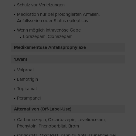
Schutz vor Verletzungen
Medikation nur bei prolongierten Anfällen,
Anfallsserien oder Status epilepticus
Wenn möglich intravenöse Gabe
Lorazepam, Clonazepam
Medikamentöse Anfallsprophylaxe
1.Wahl
Valproat
Lamotrigin
Topiramat
Perampanel
Alternativen (Off-Label-Use)
Carbamazepin, Oxcarbazepin, Levetiracetam,
Phenytoin, Phenobarbital, Brom
Cave: CBZ, OXC,PHT, kann zu Anfallszunahme bei