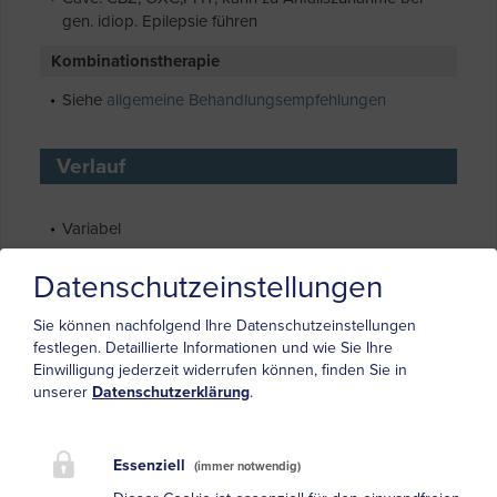
gen. idiop. Epilepsie führen
Kombinationstherapie
Siehe
allgemeine Behandlungsempfehlungen
Verlauf
Variabel
Bezüglich Ansprechens auf Medikation günstig
Datenschutzeinstellungen
Sie können nachfolgend Ihre Datenschutzeinstellungen
Differentialdiagnose
festlegen.
Detaillierte Informationen und wie Sie Ihre
Einwilligung jederzeit widerrufen können, finden Sie in
Konvulsive Synkope, andere Synkopen, fokal
unserer
Datenschutzerklärung
.
eingeleiteter Grand mal, psychogene Anfälle (Cave:
Häufig bei Epilepsiepatienten!), Sturzattacke (Drop
attack), Hyperventilationstetanie, Kataplexie bei
Essenziell
(immer notwendig)
Narkolepsie