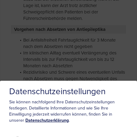
Lage ist, kann der Arzt trotz ärztlicher
Schweigepflicht den Patienten bei der
Führerscheinbehörde melden.
Vorgehen nach Absetzen von Antiepileptika
Bei Anfallsfreiheit Fahrtauglichkeit für 3 Monate
nach dem Absetzen nicht gegeben
Im klinischen Alltag eventuell Verlängerung des
Intervalls bis zur Fahrtauglichkeit von bis zu 12
Monaten nach Absetzten
Rezidivrisiko und Schwere eines eventuellen Unfalls
nach Absetzen muss gegen Notwendigkeit des
Führes eines Fahrzeugs abgewogen werden
Datenschutzeinstellungen
Quellen
Sie können nachfolgend Ihre Datenschutzeinstellungen
festlegen.
Detaillierte Informationen und wie Sie Ihre
Einwilligung jederzeit widerrufen können, finden Sie in
Begutachtungsleitlinien zur Kraftfahreignung
, Stand
unserer
Datenschutzerklärung
.
01.06.2022
Sheth SG, Krauss G, Krumholz A, Li G.
Mortality in
epilepsy: driving fatalities vs other causes of death