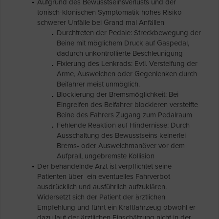
Aufgrund des Bewusstseinsverlusts und der
tonisch-klonischen Symptomatik hohes Risiko
schwerer Unfälle bei Grand mal Anfällen
Durchtreten der Pedale: Streckbewegung der
Beine mit möglichem Druck auf Gaspedal,
dadurch unkontrollierte Beschleunigung
Fixierung des Lenkrads: Evtl. Versteifung der
Arme, Ausweichen oder Gegenlenken durch
Beifahrer meist unmöglich.
Blockierung der Bremsmöglichkeit: Bei
Eingreifen des Beifahrer blockieren versteifte
Beine des Fahrers Zugang zum Pedalraum
Fehlende Reaktion auf Hindernisse: Durch
Ausschaltung des Bewusstseins keinerlei
Brems- oder Ausweichmanöver vor dem
Aufprall, ungebremste Kollision
Der behandelnde Arzt ist verpflichtet seine
Patienten über ein eventuelles Fahrverbot
ausdrücklich und ausführlich aufzuklären.
Widersetzt sich der Patient der ärztlichen
Empfehlung und führt ein Kraftfahrzeug obwohl er
dazu laut der ärztlichen Einschätzung nicht in der