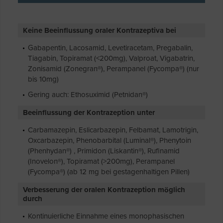
Keine Beeinflussung oraler Kontrazeptiva bei
Gabapentin, Lacosamid, Levetiracetam, Pregabalin,
Tiagabin, Topiramat (<200mg), Valproat, Vigabatrin,
Zonisamid (Zonegran®), Perampanel (Fycompa®) (nur
bis 10mg)
Gering auch: Ethosuximid (Petnidan®)
Beeinflussung der Kontrazeption unter
Carbamazepin, Eslicarbazepin, Felbamat, Lamotrigin,
Oxcarbazepin, Phenobarbital (Luminal®), Phenytoin
(Phenhydan®) , Primidon (Liskantin®), Rufinamid
(Inovelon®), Topiramat (>200mg), Perampanel
(Fycompa®) (ab 12 mg bei gestagenhaltigen Pillen)
Verbesserung der oralen Kontrazeption möglich
durch
Kontinuierliche Einnahme eines monophasischen