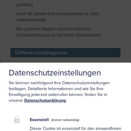
gehfähig
Nach 40 Jahren Erkrankugnsdauer ca. 40%
rollstuhlpflichtig
Bei späterem Beginn raschere klinische
Verschlechterung als bei früher Manifestation
Differenzialdiagnose
Datenschutzeinstellungen
Neurodegenerative Erkrankungen
Sie können nachfolgend Ihre Datenschutzeinstellungen
Primäre Lateralsklerose
,
Amyotrophe Lateralsklerose
,
festlegen.
Detaillierte Informationen und wie Sie Ihre
Friedreich Ataxie (bei ataktischen Verlaufsformen),
Einwilligung jederzeit widerrufen können, finden Sie in
spinocerebelläre Ataxien
unserer
Datenschutzerklärung
.
Tumoren
Spinale Tumoren
Essenziell
(immer notwendig)
Tumoren im Bereich des Gyrus praecentralis
Dieser Cookie ist essenziell für den einwandfreien