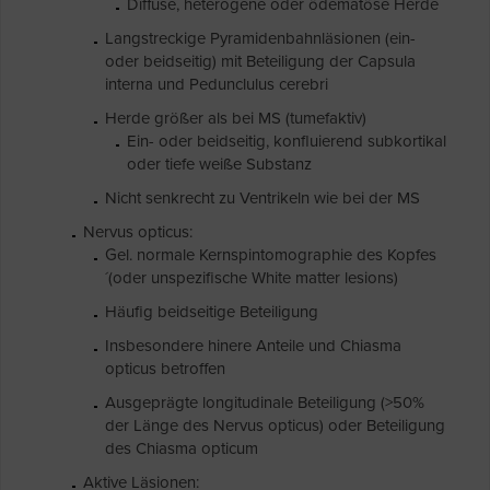
Diffuse, heterogene oder ödematöse Herde
Langstreckige Pyramidenbahnläsionen (ein-
oder beidseitig) mit Beteiligung der Capsula
interna und Pedunclulus cerebri
Herde größer als bei MS (tumefaktiv)
Ein- oder beidseitig, konfluierend subkortikal
oder tiefe weiße Substanz
Nicht senkrecht zu Ventrikeln wie bei der MS
Nervus opticus:
Gel. normale Kernspintomographie des Kopfes
´(oder unspezifische White matter lesions)
Häufig beidseitige Beteiligung
Insbesondere hinere Anteile und Chiasma
opticus betroffen
Ausgeprägte longitudinale Beteiligung (>50%
der Länge des Nervus opticus) oder Beteiligung
des Chiasma opticum
Aktive Läsionen: