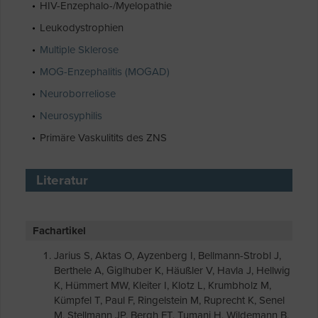
HIV-Enzephalo-/Myelopathie
Leukodystrophien
Multiple Sklerose
MOG-Enzephalitis (MOGAD)
Neuroborreliose
Neurosyphilis
Primäre Vaskulitits des ZNS
Literatur
Fachartikel
Jarius S, Aktas O, Ayzenberg I, Bellmann-Strobl J,
Berthele A, Giglhuber K, Häußler V, Havla J, Hellwig
K, Hümmert MW, Kleiter I, Klotz L, Krumbholz M,
Kümpfel T, Paul F, Ringelstein M, Ruprecht K, Senel
M, Stellmann JP, Bergh FT, Tumani H, Wildemann B,