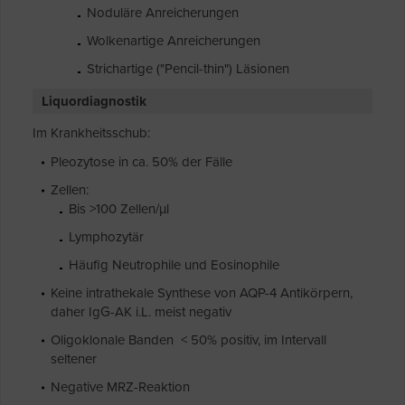
Noduläre Anreicherungen
Wolkenartige Anreicherungen
Strichartige ("Pencil-thin") Läsionen
Liquordiagnostik
Im Krankheitsschub:
Pleozytose in ca. 50% der Fälle
Zellen:
Bis >100 Zellen/µl
Lymphozytär
Häufig Neutrophile und Eosinophile
Keine intrathekale Synthese von AQP-4 Antikörpern,
daher IgG-AK i.L. meist negativ
Oligoklonale Banden < 50% positiv, im Intervall
seltener
Negative MRZ-Reaktion