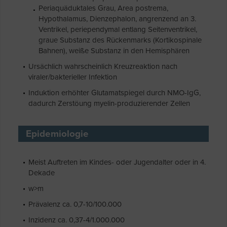
Periaquäduktales Grau, Area postrema,
Hypothalamus, Dienzephalon, angrenzend an 3.
Ventrikel, periependymal entlang Seitenventrikel,
graue Substanz des Rückenmarks (Kortikospinale
Bahnen), weiße Substanz in den Hemisphären
Ursächlich wahrscheinlich Kreuzreaktion nach
viraler/bakterieller Infektion
Induktion erhöhter Glutamatspiegel durch NMO-IgG,
dadurch Zerstöung myelin-produzierender Zellen
Epidemiologie
Meist Auftreten im Kindes- oder Jugendalter oder in 4.
Dekade
w>m
Prävalenz ca. 0,7-10/100.000
Inzidenz ca. 0,37-4/1.000.000