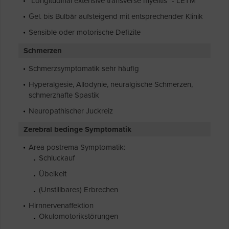
"Longitudinal extensive transverse myelitis" - LETM
Gel. bis Bulbär aufsteigend mit entsprechender Klinik
Sensible oder motorische Defizite
Schmerzen
Schmerzsymptomatik sehr häufig
Hyperalgesie, Allodynie, neuralgische Schmerzen,
schmerzhafte Spastik
Neuropathischer Juckreiz
Zerebral bedinge Symptomatik
Area postrema Symptomatik:
Schluckauf
Übelkeit
(Unstillbares) Erbrechen
Hirnnervenaffektion
Okulomotorikstörungen