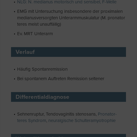
NLG: N. medianus motorisch und sensibel, F-Welle
EMG mit Untersuchung insbesondere der proximalen
medianusversorgten Unterarmmuskulatur (M. pronator
teres meist unauffällig)
Ev. MRT Unterarm
Verlauf
Häufig Spontanremission
Bei spontanem Auftreten Remission seltener
Differentialdiagnose
Sehnenruptur, Tendovaginitis stenosans,
Pronator-
teres Syndrom
,
neuralgische Schulteramyotrophie