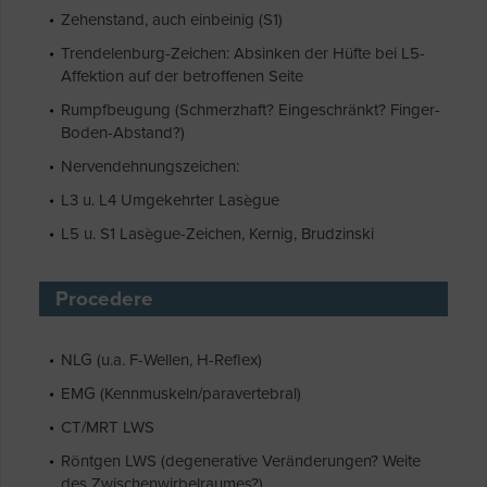
Zehenstand, auch einbeinig (S1)
Trendelenburg-Zeichen: Absinken der Hüfte bei L5-
Affektion auf der betroffenen Seite
Rumpfbeugung (Schmerzhaft? Eingeschränkt? Finger-
Boden-Abstand?)
Nervendehnungszeichen:
L3 u. L4 Umgekehrter Lasègue
L5 u. S1 Lasègue-Zeichen, Kernig, Brudzinski
Procedere
NLG (u.a. F-Wellen, H-Reflex)
EMG (Kennmuskeln/paravertebral)
CT/MRT LWS
Röntgen LWS (degenerative Veränderungen? Weite
des Zwischenwirbelraumes?)