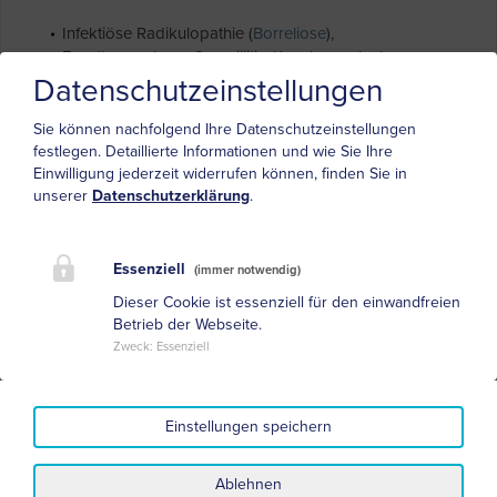
Infektiöse Radikulopathie (
Borreliose
),
Facettensyndrom, Sacroiliitis, Knochenmetastasen,
Abszesse, spinale Tumoren, Spondylodese,
Datenschutzeinstellungen
Spondylodiszitis
Sie können nachfolgend Ihre Datenschutzeinstellungen
Bursitis trochanterica: Anlaufschmerz, Schmerz beim
festlegen.
Detaillierte Informationen und wie Sie Ihre
Treppensteigen, Schmerz beim Liegen auf betroffener
Einwilligung jederzeit widerrufen können, finden Sie in
Seite, Schmerz lateraler Oberschenkel
unserer
Datenschutzerklärung
.
Weiterführende Literatur
Essenziell
(immer notwendig)
Dieser Cookie ist essenziell für den einwandfreien
<link medien literatur-dvds category
Betrieb der Webseite.
neuroorthopaedie>Lendenwirbelsäule - Urban &
Zweck
:
Essenziell
Fischer Verlag 2004
<link medien literatur-dvds buecher periphere-
neurologie>Läsionen peripherer Nerven - Thieme
Einstellungen speichern
Verlag 2007
Ablehnen