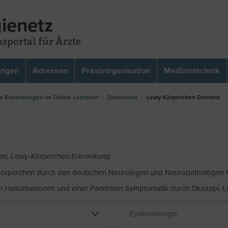
ienetz
sportal für Ärzte
ungen
Adressen
Praxisorganisation
Medizintechnik
e Erkrankungen im Online Lehrbuch
Demenzen
Lewy-Körperchen Demenz
z
en, Lewy-Körperchen Erkrankung
ßkörperchen durch den deutschen Neurologen und Neuropathologen F
n Halluzinationen und einer Parkinson Symptomatik durch Okazapi, 
Epidemiologie