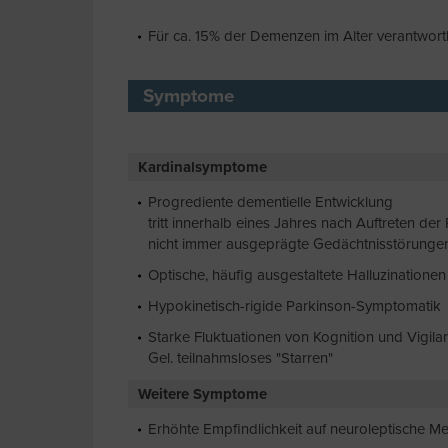
Für ca. 15% der Demenzen im Alter verantwortl
Symptome
Kardinalsymptome
Progrediente dementielle Entwicklung
tritt innerhalb eines Jahres nach Auftreten de
nicht immer ausgeprägte Gedächtnisstörunge
Optische, häufig ausgestaltete Halluzinationen
Hypokinetisch-rigide Parkinson-Symptomatik
Starke Fluktuationen von Kognition und Vigil
Gel. teilnahmsloses "Starren"
Weitere Symptome
Erhöhte Empfindlichkeit auf neuroleptische Me