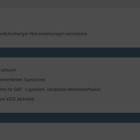
 anticholinerger Nebenwirkungen vermeiden
rukturen
dementiellen Syndrome
hme für DAT -Liganden, okzipitale Minderperfusion
m EEG Aktivität)