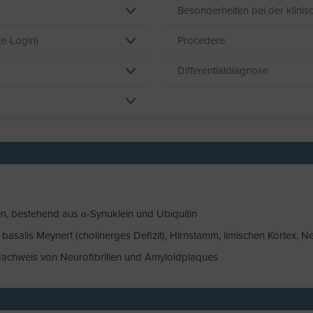
Besonderheiten bei der klini
te-Login)
Procedere
Differentialdiagnose
n, bestehend aus α-Synuklein und Ubiquitin
alis Meynert (cholinerges Defizit), Hirnstamm, limischen Kortex, Ne
 Nachweis von Neurofibrillen und Amyloidplaques