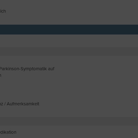
ich
r Parkinson-Symptomatik auf
n
anz / Aufmerksamkeit
dikation