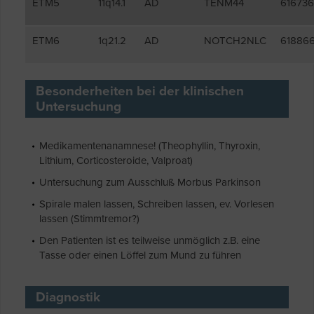
ETM5
11q14.1
AD
TENM44
616736
ETM6
1q21.2
AD
NOTCH2NLC
61886
Besonderheiten bei der klinischen
Untersuchung
Medikamentenanamnese! (Theophyllin, Thyroxin,
Lithium, Corticosteroide, Valproat)
Untersuchung zum Ausschluß Morbus Parkinson
Spirale malen lassen, Schreiben lassen, ev. Vorlesen
lassen (Stimmtremor?)
Den Patienten ist es teilweise unmöglich z.B. eine
Tasse oder einen Löffel zum Mund zu führen
Diagnostik