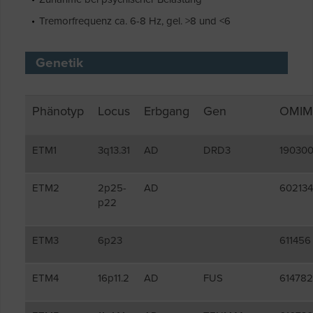
Tremorfrequenz ca. 6-8 Hz, gel. >8 und <6
Genetik
Phänotyp
Locus
Erbgang
Gen
OMIM
ETM1
3q13.31
AD
DRD3
19030
ETM2
2p25-
AD
602134
p22
ETM3
6p23
611456
ETM4
16p11.2
AD
FUS
614782