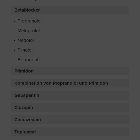
Betablocker
Propranolol
Metoprolol
Nadolol
Timolol
Bisoprolol
Primidon
Kombination von Propranolol und Primidon
Gabapentin
Clozapin
Clonazepam
Topiramat