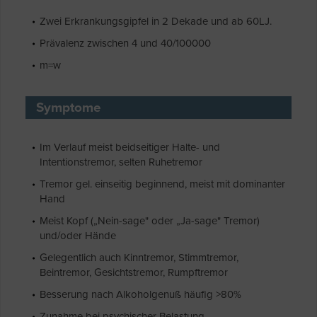
Zwei Erkrankungsgipfel in 2 Dekade und ab 60LJ.
Prävalenz zwischen 4 und 40/100000
m=w
Symptome
Im Verlauf meist beidseitiger Halte- und
Intentionstremor, selten Ruhetremor
Tremor gel. einseitig beginnend, meist mit dominanter
Hand
Meist Kopf („Nein-sage" oder „Ja-sage" Tremor)
und/oder Hände
Gelegentlich auch Kinntremor, Stimmtremor,
Beintremor, Gesichtstremor, Rumpftremor
Besserung nach Alkoholgenuß häufig >80%
Zunahme bei psychischer Belastung