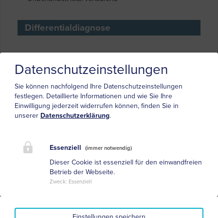
Differentialdiagnose
Menkes-Syndrom (Kupferstoffwechselstörung)
Benannt nach John Hans Menkes 1928-2008
Datenschutzeinstellungen
x-chromosmoale Vererbung
Sie können nachfolgend Ihre Datenschutzeinstellungen
festlegen.
Detaillierte Informationen und wie Sie Ihre
Einwilligung jederzeit widerrufen können, finden Sie in
unserer
Datenschutzerklärung
.
Juveniler und sekundärer Morbus Parkinson
Dystonien
Essentieller Tremor
Essenziell
(immer notwendig)
Chorea-Akanthozytose
Dieser Cookie ist essenziell für den einwandfreien
Betrieb der Webseite.
Chorea Huntington
Zweck
:
Essenziell
Einstellungen speichern