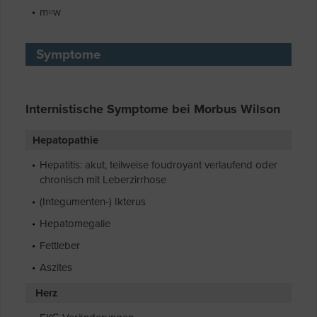
m=w
Symptome
Internistische Symptome bei Morbus Wilson
Hepatopathie
Hepatitis: akut, teilweise foudroyant verlaufend oder
chronisch mit Leberzirrhose
(Integumenten-) Ikterus
Hepatomegalie
Fettleber
Aszites
Herz