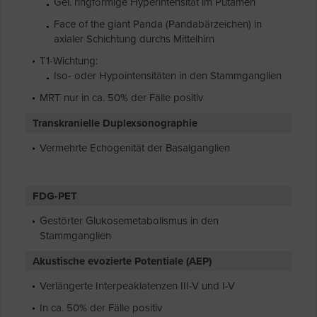
Gel. ringförmige Hyperintensität im Putamen
Face of the giant Panda (Pandabärzeichen) in
axialer Schichtung durchs Mittelhirn
T1-Wichtung:
Iso- oder Hypointensitäten in den Stammganglien
MRT nur in ca. 50% der Fälle positiv
Transkranielle Duplexsonographie
Vermehrte Echogenität der Basalganglien
FDG-PET
Gestörter Glukosemetabolismus in den
Stammganglien
Akustische evozierte Potentiale (AEP)
Verlängerte Interpeaklatenzen III-V und I-V
In ca. 50% der Fälle positiv