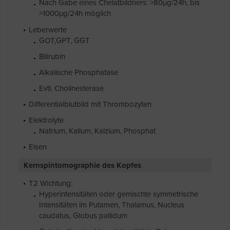
Nach Gabe eines Chelatbildners: >80µg/24h, bis
>1000µg/24h möglich
Leberwerte
GOT,GPT, GGT
Bilirubin
Alkalische Phosphatase
Evtl. Cholinesterase
Differentialblutbild mit Thrombozyten
Elektrolyte
Natrium, Kalium, Kalzium, Phosphat
Eisen
Kernspintomographie des Kopfes
T2 Wichtung:
Hyperintensitäten oder gemischte symmetrische
Intensitäten im Putamen, Thalamus, Nucleus
caudatus, Globus pallidum