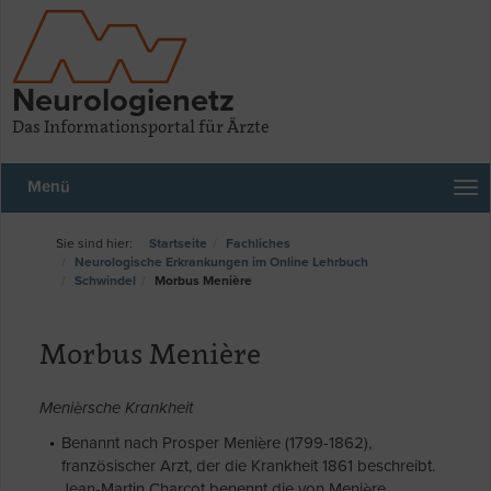
Neurologienetz
Das Informationsportal für Ärzte
Menü
Startseite
Fachliches
Neurologische Erkrankungen im Online Lehrbuch
Schwindel
Morbus Menière
Morbus Menière
Menièrsche Krankheit
Benannt nach Prosper Menière (1799-1862),
französischer Arzt, der die Krankheit 1861 beschreibt.
Jean-Martin Charcot benennt die von Menière