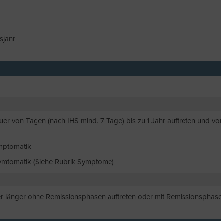
sjahr
s
auer von Tagen (nach IHS mind. 7 Tage) bis zu 1 Jahr auftreten und 
ymptomatik
ymtomatik (Siehe Rubrik Symptome)
er länger ohne Remissionsphasen auftreten oder mit Remissionsphasen