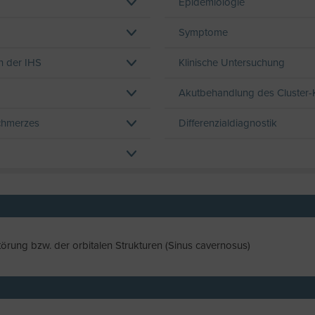
Epidemiologie
Symptome
n der IHS
Klinische Untersuchung
Akutbehandlung des Cluster
schmerzes
Differenzialdiagnostik
törung bzw. der orbitalen Strukturen (Sinus cavernosus)