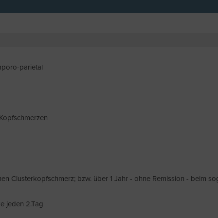
emporo-parietal
er Kopfschmerzen
en Clusterkopfschmerz; bzw. über 1 Jahr - ohne Remission - beim sog
ke jeden 2.Tag