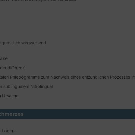
diagnostisch wegweisend
fäße
udendifferenz)
italen Phlebogramms zum Nachweis eines entzündlichen Prozesses i
n sublingualem Nitrolingual
n Ursache
schmerzes
h Login -