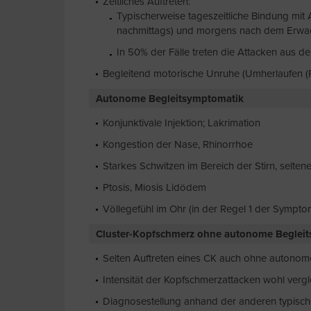
Zeitliches Auftreten:
Typischerweise tageszeitliche Bindung mit A
nachmittags) und morgens nach dem Erwa
In 50% der Fälle treten die Attacken aus d
Begleitend motorische Unruhe (Umherlaufen (
Autonome Begleitsymptomatik
Konjunktivale Injektion; Lakrimation
Kongestion der Nase, Rhinorrhoe
Starkes Schwitzen im Bereich der Stirn, selten
Ptosis, Miosis Lidödem
Völlegefühl im Ohr (in der Regel 1 der Sympto
Cluster-Kopfschmerz ohne autonome Beglei
Selten Auftreten eines CK auch ohne autonom
Intensität der Kopfschmerzattacken wohl verg
Diagnosestellung anhand der anderen typischen