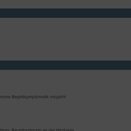
onome Begleitsymptomatik möglich!
hluss Raumforderung an der Hirnbasis