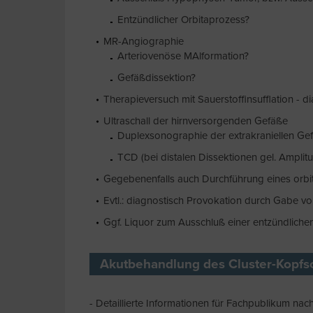
Entzündlicher Orbitaprozess?
MR-Angiographie
Arteriovenöse MAlformation?
Gefäßdissektion?
Therapieversuch mit Sauerstoffinsufflation - 
Ultraschall der hirnversorgenden Gefäße
Duplexsonographie der extrakraniellen Ge
TCD (bei distalen Dissektionen gel. Amplit
Gegebenenfalls auch Durchführung eines orb
Evtl.: diagnostisch Provokation durch Gabe vo
Ggf. Liquor zum Ausschluß einer entzündliche
Akutbehandlung des Cluster-Kopf
- Detaillierte Informationen für Fachpublikum nac