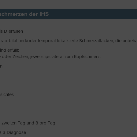
fschmerzen der IHS
s D erfüllen
supraorbital und/oder temporal lokalisierte Schmerzattacken, die unbeh
d erfüllt:
der Zeichen, jeweils ipsilateral zum Kopfschmerz:
on
sichtes
en zweiten Tag und 8 pro Tag
HD-3-Diagnose