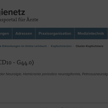
ienetz
sportal für Ärzte
ungen
Adressen
Praxisorganisation
Medizintechnik
e Erkrankungen im Online Lehrbuch
Kopfschmerzen
Cluster-Kopfschmerz
D10 - G44.0)
er Neuralgie, Hemicrania periodica neuralgiformis, Petrosusneuralg