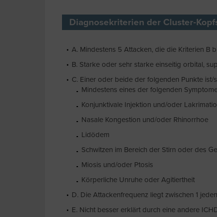
Diagnosekriterien der Cluster-Kop
A. Mindestens 5 Attacken, die die Kriterien B bi
B. Starke oder sehr starke einseitig orbital, 
C. Einer oder beide der folgenden Punkte ist/sin
Mindestens eines der folgenden Symptome o
Konjunktivale Injektion und/oder Lakrimati
Nasale Kongestion und/oder Rhinorrhoe
Lidödem
Schwitzen im Bereich der Stirn oder des Ge
Miosis und/oder Ptosis
Körperliche Unruhe oder Agitiertheit
D. Die Attackenfrequenz liegt zwischen 1 jed
E. Nicht besser erklärt durch eine andere IC