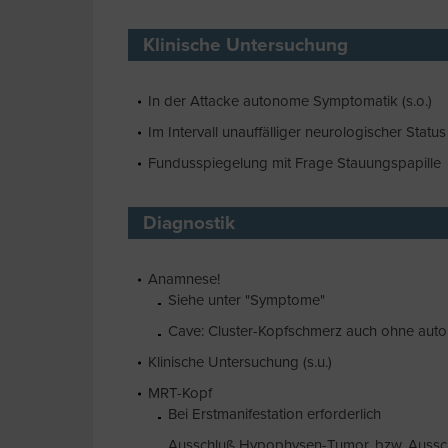
Klinische Untersuchung
In der Attacke autonome Symptomatik (s.o.)
Im Intervall unauffälliger neurologischer Status
Fundusspiegelung mit Frage Stauungspapille
Diagnostik
Anamnese!
Siehe unter "Symptome"
Cave: Cluster-Kopfschmerz auch ohne aut
Klinische Untersuchung (s.u.)
MRT-Kopf
Bei Erstmanifestation erforderlich
Ausschluß Hypophysen-Tumor, bzw. Aussc