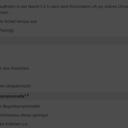
uftreten in der Nacht 1-2 h nach dem Einschlafen oft zur selben Uhrze
chen
em Schlaf heraus aus
Pacing))
er des Gesichtes
me obligatorisch)
1,2
tsympromatik
e Begleitsymptomatik!
leichsweise etwas geringer
 Kriterien s.o.