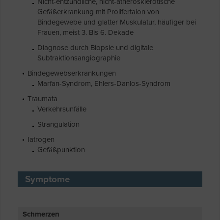
Nicht-entzündliche, nicht-atherosklerotische
Gefäßerkrankung mit Prolifertaion von
Bindegewebe und glatter Muskulatur, häufiger bei
Frauen, meist 3. Bis 6. Dekade
Diagnose durch Biopsie und digitale
Subtraktionsangiographie
Bindegewebserkrankungen
Marfan-Syndrom, Ehlers-Danlos-Syndrom
Traumata
Verkehrsunfälle
Strangulation
Iatrogen
Gefäßpunktion
Symptome
Schmerzen