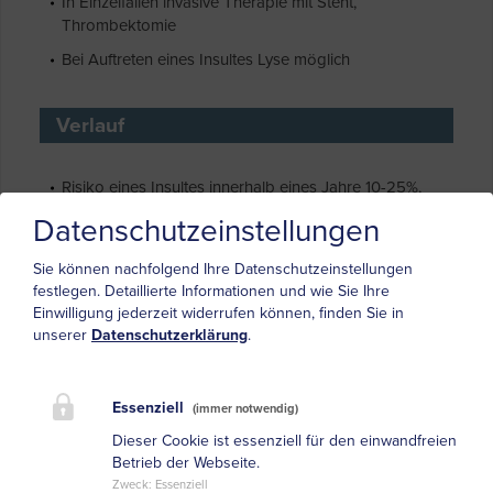
In Einzelfällen invasive Therapie mit Stent,
Thrombektomie
Bei Auftreten eines Insultes Lyse möglich
Verlauf
Risiko eines Insultes innerhalb eines Jahre 10-25%,
meist innerhalb der ersten Wochen
Datenschutzeinstellungen
Rekanalisation bei stenosierenden Dissekaten
innerhalb von 3-6 Monaten bis zu 80%
Sie können nachfolgend Ihre Datenschutzeinstellungen
festlegen.
Detaillierte Informationen und wie Sie Ihre
Kontrollen der Duplexsonographie
Einwilligung jederzeit widerrufen können, finden Sie in
unserer
Datenschutzerklärung
.
Initial engmaschig (mind. nach 2 und 4 Wochen)
Danach nach ca. alle 3 Monate
Kontrolle der Gegenseite (Beidseitige Dissektion im
Essenziell
(immer notwendig)
Verlauf möglich!)
Dieser Cookie ist essenziell für den einwandfreien
Betrieb der Webseite.
Zweck
:
Essenziell