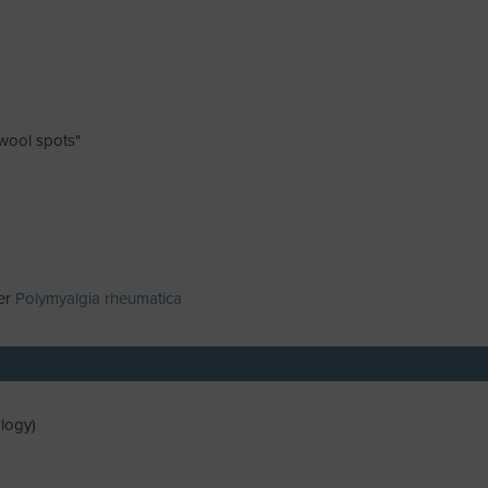
-wool spots"
der
Polymyalgia rheumatica
logy)