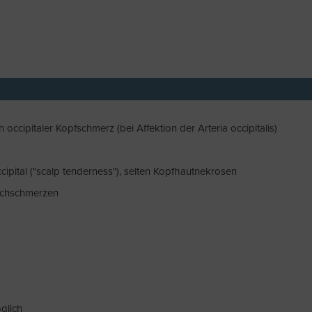
 occipitaler Kopfschmerz (bei Affektion der Arteria occipitalis)
ipital ("scalp tenderness"), selten Kopfhautnekrosen
rechschmerzen
öglich