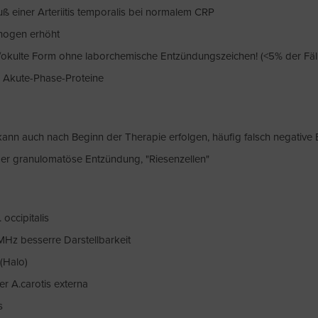
iner Arteriitis temporalis bei normalem CRP
inogen erhöht
lis/okulte Form ohne laborchemische Entzündungszeichen! (<5% der Fäl
 Akute-Phase-Proteine
ann auch nach Beginn der Therapie erfolgen, häufig falsch negative 
der granulomatöse Entzündung, "Riesenzellen"
. occipitalis
Hz besserre Darstellbarkeit
(Halo)
r A.carotis externa
s