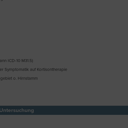
ann ICD-10 M31.5)
er Symptomatik auf Kortisontherapie
mgebiet o. Hirnstamm
 Untersuchung