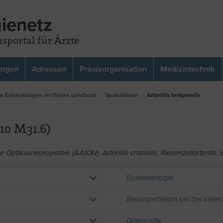
ienetz
sportal für Ärzte
ungen
Adressen
Praxisorganisation
Medizintechnik
e Erkrankungen im Online Lehrbuch
Vaskulitiden
Arteriitis temporalis
10 M31.6)
ptikusneuropathie (AAION), Arteriitis cranialis, Riesenzellarteritis. Eng
Epidemiologie
Besonderheiten bei der klini
Diagnostik