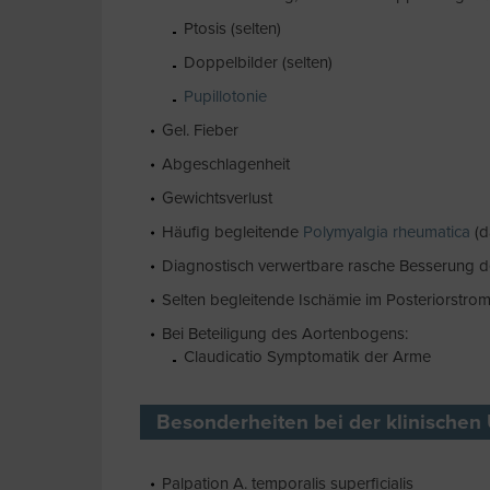
Ptosis (selten)
Doppelbilder (selten)
Pupillotonie
Gel. Fieber
Abgeschlagenheit
Gewichtsverlust
Häufig begleitende
Polymyalgia rheumatica
(d
Diagnostisch verwertbare rasche Besserung d
Selten begleitende Ischämie im Posteriorstro
Bei Beteiligung des Aortenbogens:
Claudicatio Symptomatik der Arme
Besonderheiten bei der klinischen
Palpation A. temporalis superficialis