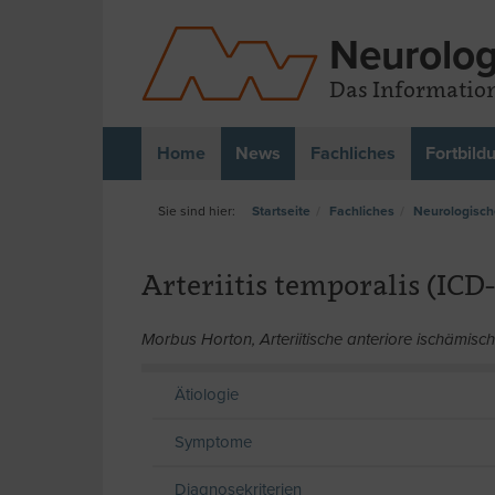
Neurolog
Das Information
Home
News
Fachliches
Fortbild
Startseite
Fachliches
Neurologisch
Arteriitis temporalis (ICD-
Morbus Horton, Arteriitische anteriore ischämische O
Ätiologie
Symptome
Diagnosekriterien