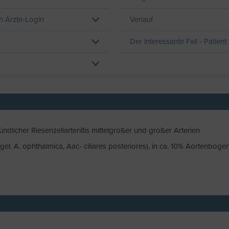
ch Ärzte-Login
Verlauf
Der interessante Fall - Patient 
icher Riesenzellarteriitis mittelgroßer und großer Arterien
el. A. ophthalmica, Aac- ciliares posteriores), in ca. 10% Aortenbogen, g