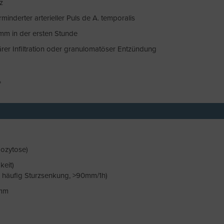
z
minderter arterieller Puls de A. temporalis
m in der ersten Stunde
rer Infiltration oder granulomatöser Entzündung
%
bozytose)
eit)
t!, häufig Sturzsenkung, >90mm/1h)
0mm