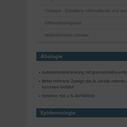
Therapie - Detaillierte Informationen erst na
Differentialdiagnose
Weiterführende Literatur
Ätiologie
Autoimmunerkrankung mit granulomatös-entzündl
Befall mehrerer Zweige der A. carotis externa (g
koronare Gefäße
Inzidenz >50 J: 5-30/100000
Epidemiologie