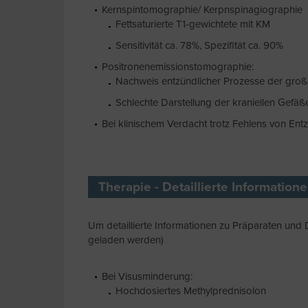
Kernspintomographie/ Kerpnspinagiographie
Fettsaturierte T1-gewichtete mit KM
Sensitivität ca. 78%, Spezifität ca. 90%
Positronenemissionstomographie:
Nachweis entzündlicher Prozesse der gro
Schlechte Darstellung der kraniellen Gefäß
Bei klinischem Verdacht trotz Fehlens von Ent
Therapie - Detaillierte Information
Um detaillierte Informationen zu Präparaten und 
geladen werden)
Bei Visusminderung:
Hochdosiertes Methylprednisolon