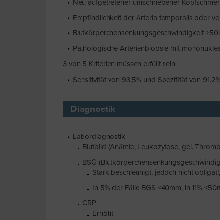
Neu aufgetretener umschriebener Kopfschmer
Empfindlichkeit der Arteria temporalis oder ver
Blutkörperchensenkungsgeschwindigkeit >50m
Pathologische Arterienbiopsie mit mononukleä
3 von 5 Kriterien müssen erfüllt sein
Sensitivität von 93,5% und Spezifität von 91.2
Diagnostik
Labordiagnostik
Blutbild (Anämie, Leukozytose, gel. Throm
BSG (Blutkörperchensenkungsgeschwindigk
Stark beschleunigt, jedoch nicht obliga
In 5% der Fälle BGS <40mm, in 11% <5
CRP
Erhöht