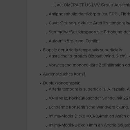
Laut OMERACT US LVV Group Ausschluß e
Antiphospholipidantikörper (ca. 50%), Fibr
Cave: Gel. sog. okkulte Arteriitis tempora
Serumeiweißelektrophorese: Erhöhung der
Autoantikörper gg. Ferritin
Biopsie der Arteria temporalis superficialis
Ausreichend großes Biopsat (mind. 2 cm), k
Vorwiegend mononukläre Zellinfiltration o
Augenärztliches Konsil
Duplexsonographie
Arteria temporalis superficialis, A. fazialis, A
10-18MHz, hochauflösender Sonde, mit 22M
Echoarme konzentrische Wandverdickung, 
Intima-Media Dicke >0,3-0,4mm an Ästen de
Intima-Media-Dicke >1mm an Arteria axillari