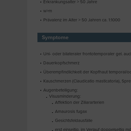
Erkrankungsalter > 50 Jahre
w>m
Prävalenz im Alter > 50 Jahren ca. 1:1000
Symptome
Uni- oder bilateraler frontotemporaler gel. auch
Dauerkopfschmerz
Überempfindlichkeit der Kopfhaut temporal/occ
Kauschmerzen (Claudicatio masticatoria), Sp
Augenbeteiligung:
Visusminderung:
Affektion der Ziliararterien
Amaurosis fugax
Gesichtsfeldausfälle
erst einseitig, im Verlauf doppelseitig m