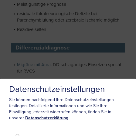
Meist günstige Prognose
residuale fokalneurologische Defizite bei
Parenchymblutung oder zerebrale Ischämie möglich
Rezidive selten
Differenzialdiagnose
Migräne mit Aura
: DD schlagartiges Einsetzen spricht
für RVCS
Vaskulitis bei anderen Erkrankungen (z.B.
Kollagenosen), isolierte ZNS Vaskulitis
Datenschutzeinstellungen
(Aneurysmatische) Subarachnoidalblutung
Sie können nachfolgend Ihre Datenschutzeinstellungen
Meningitis, Meningoencephalitis, Encephalitis
festlegen.
Detaillierte Informationen und wie Sie Ihre
Einwilligung jederzeit widerrufen können, finden Sie in
Sinusvenenthrombose
unserer
Datenschutzerklärung
.
Zerebraler Insult
, intrazerebralen Blutung
Karotisdissektion
, Dissektion intrakranieller Gefäße