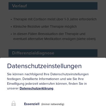
Verlauf
Therapie mit Cortison meist über 1-3 Jahre erforderlich
Klinische Rezidive unter Therapie möglich
In diesen Fällen Reevaluation der Therapie und
eventuell alternative Medikation erwägen (siehe oben)
Differenzialdiagnose
Datenschutzeinstellungen
Dermatomyositis
,
Einschlusskörperchenmyositis
,
nekrotisierende Myositis
Sie können nachfolgend Ihre Datenschutzeinstellungen
Polymyalgia rheumatica
festlegen.
Detaillierte Informationen und wie Sie Ihre
Einwilligung jederzeit widerrufen können, finden Sie in
Lambert-Eaton Myasthenes Syndrom
(schmerzfrei)
unserer
Datenschutzerklärung
.
Myositiden bei immunologischen
Systemerkrankungen, systemischer Lupus
erythematodes, undifferenzierte und
Essenziell
(immer notwendig)