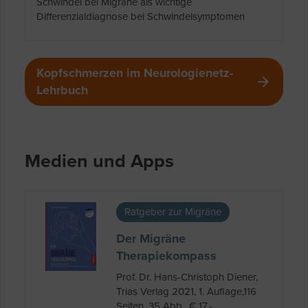
Schwindel bei Migräne als wichtige
Differenzialdiagnose bei Schwindelsymptomen
Kopfschmerzen im Neurologienetz-
Lehrbuch
Medien und Apps
Ratgeber zur Migräne
Der Migräne
Therapiekompass
Prof. Dr. Hans-Christoph Diener,
Trias Verlag 2021, 1. Auflage,116
Seiten, 35 Abb., € 17.-