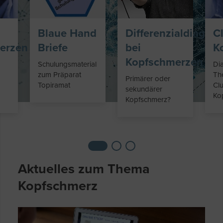
Blaue Hand
Differenzialdiagnos
C
erzen
Briefe
bei
K
Kopfschmerzen
Schulungsmaterial
Di
zum Präparat
Th
Primärer oder
Topiramat
Clu
sekundärer
Ko
Kopfschmerz?
Aktuelles zum Thema
Kopfschmerz